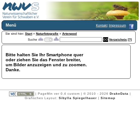
Menü
Kontakt
Impressum
Sie sind hier:
Home
Start
»
Naturfotografie
»
Artenpool
Suche
Verzeichnis
[?]
Wir über uns
Satzung
+
Mitglied werden
Bitte halten Sie Ihr Smartphone quer
oder ziehen Sie das Fenster breiter,
Chronik
um Bilder anzuzeigen und zu zoomen.
Publikationen
+
Danke.
Programm
Kontakt
Gästebuch
Links
| PageMin ver 0.4 custom | © 2010 - 2026
DrakeData
|
Grafisches Layout:
Sibylla Spiegelhauer
|
Sitemap
Licca liber
Newsletter
Impressum
Datenschutzerklärung
Botanik
+