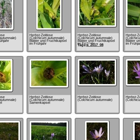
ose
Herbst-Zeitlose
Herbst-Zeitlose
Herbst-Ze
autumnale)
(Colchicum autumnale)
(Colchicum autumnale)
(Colchic
rühjahr
Blätter und Fruchtkapsel
Blätter und Fruchtkapsel
Blätter u
im Frühjahr
im Frühjahr
im Frühja
a_2017_08
Tags:
ose
Herbst-Zeitlose
Herbst-Zeitlose
Herbst-Ze
autumnale)
(Colchicum autumnale)
(Colchicum autumnale)
(Colchic
l
Samenkapsel