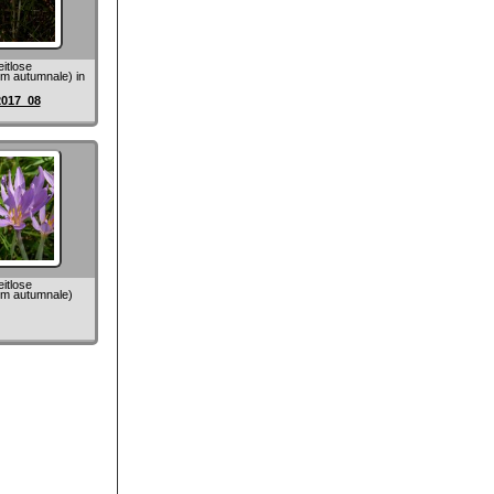
itlose
m autumnale) in
2017_08
itlose
um autumnale)