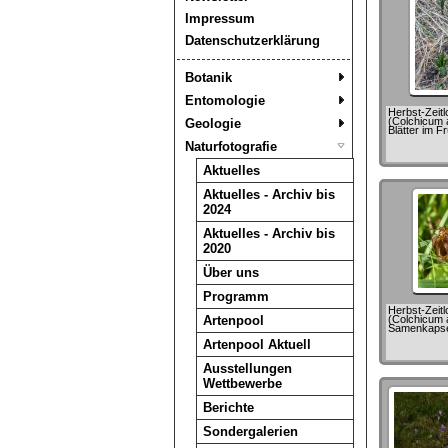
Impressum
Datenschutzerklärung
Botanik
Entomologie
Herbst-Zeitl
(Colchicum 
Geologie
Blätter im F
Naturfotografie
Aktuelles
Aktuelles - Archiv bis
2024
Aktuelles - Archiv bis
2020
Über uns
Programm
Herbst-Zeitl
Artenpool
(Colchicum 
Samenkapse
Artenpool Aktuell
Ausstellungen
Wettbewerbe
Berichte
Sondergalerien