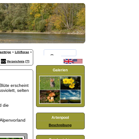
aettrige
»
Liliiflorae
»
Verzeichnis
[?]
Galerien
Blüte erscheint
sviolett, selten
d die
Artenpool
 Alpenvorland
Beschreibung