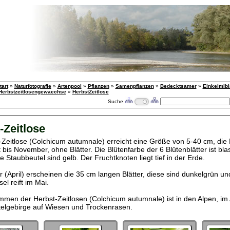
tart
»
Naturfotografie
»
Artenpool
»
Pflanzen
»
Samenpflanzen
»
Bedecktsamer
»
Einkeimlbl
Herbstzeitlosengewaechse
»
HerbstZeitlose
Suche
-Zeitlose
-Zeitlose (Colchicum autumnale) erreicht eine Größe von 5-40 cm, die 
bis November, ohne Blätter. Die Blütenfarbe der 6 Blütenblätter ist blas
e Staubbeutel sind gelb. Der Fruchtknoten liegt tief in der Erde.
r (April) erscheinen die 35 cm langen Blätter, diese sind dunkelgrün un
l reift im Mai.
men der Herbst-Zeitlosen (Colchicum autumnale) ist in den Alpen, im
telgebirge auf Wiesen und Trockenrasen.