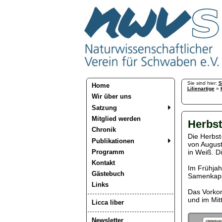
Sie sind hier:
S
Home
Lilienartige
»
Wir über uns
Satzung
Mitglied werden
Herbst
Chronik
Die Herbst
Publikationen
von August 
Programm
in Weiß. Di
Kontakt
Im Frühjah
Gästebuch
Samenkapse
Links
Das Vorkom
und im Mit
Licca liber
Newsletter