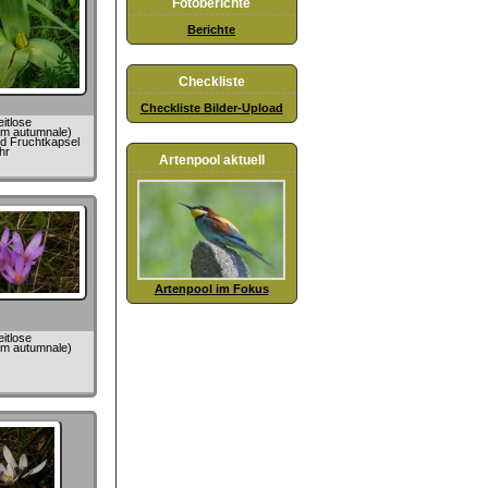
Fotoberichte
Berichte
Checkliste
Checkliste Bilder-Upload
itlose
um autumnale)
nd Fruchtkapsel
hr
Artenpool aktuell
Artenpool im Fokus
itlose
um autumnale)