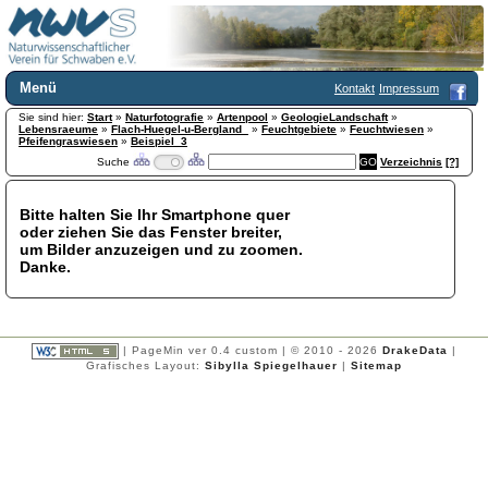
Menü
Kontakt
Impressum
Sie sind hier:
Home
Start
»
Naturfotografie
»
Artenpool
»
GeologieLandschaft
»
Lebensraeume
»
Flach-Huegel-u-Bergland_
»
Feuchtgebiete
»
Feuchtwiesen
»
Wir über uns
Pfeifengraswiesen
»
Beispiel_3
Suche
Verzeichnis
[?]
Satzung
+
Mitglied werden
Chronik
Bitte halten Sie Ihr Smartphone quer
oder ziehen Sie das Fenster breiter,
Publikationen
+
um Bilder anzuzeigen und zu zoomen.
Programm
Danke.
Kontakt
Gästebuch
Links
| PageMin ver 0.4 custom | © 2010 - 2026
DrakeData
|
Licca liber
Grafisches Layout:
Sibylla Spiegelhauer
|
Sitemap
Newsletter
Impressum
Datenschutzerklärung
Botanik
+