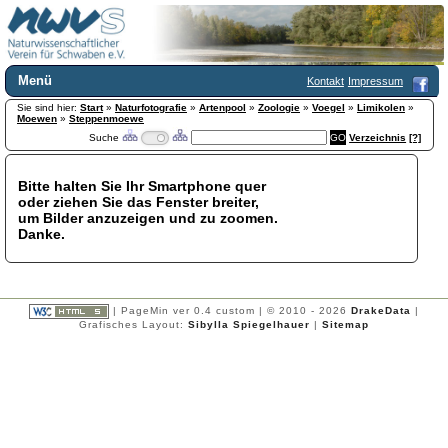
Menü
Kontakt
Impressum
Sie sind hier:
Home
Start
»
Naturfotografie
»
Artenpool
»
Zoologie
»
Voegel
»
Limikolen
»
Moewen
»
Steppenmoewe
Wir über uns
Suche
Verzeichnis
[?]
Satzung
+
Mitglied werden
Bitte halten Sie Ihr Smartphone quer
Chronik
oder ziehen Sie das Fenster breiter,
Publikationen
+
um Bilder anzuzeigen und zu zoomen.
Danke.
Programm
Kontakt
Gästebuch
Links
| PageMin ver 0.4 custom | © 2010 - 2026
DrakeData
|
Grafisches Layout:
Sibylla Spiegelhauer
|
Sitemap
Licca liber
Newsletter
Impressum
Datenschutzerklärung
Botanik
+