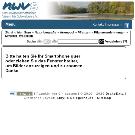
Menü
Kontakt
Impressum
Sie sind hier:
Home
Start
»
Naturfotografie
»
Artenpool
»
Pflanzen
»
Pflanzenzeichnungen
»
Mittlerer_Wegerich
Wir über uns
Suche
Verzeichnis
[?]
Satzung
+
Mitglied werden
Bitte halten Sie Ihr Smartphone quer
Chronik
oder ziehen Sie das Fenster breiter,
Publikationen
+
um Bilder anzuzeigen und zu zoomen.
Danke.
Programm
Kontakt
Gästebuch
Links
| PageMin ver 0.4 custom | © 2010 - 2026
DrakeData
|
Grafisches Layout:
Sibylla Spiegelhauer
|
Sitemap
Licca liber
Newsletter
Impressum
Datenschutzerklärung
Botanik
+