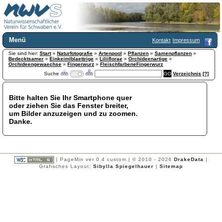
Menü
Kontakt
Impressum
Sie sind hier:
Home
Start
»
Naturfotografie
»
Artenpool
»
Pflanzen
»
Samenpflanzen
»
Bedecktsamer
»
Einkeimlblaettrige
»
Liliiflorae
»
Orchideenartige
»
Wir über uns
Orchideengewaechse
»
Fingerwurz
»
FleischfarbeneFingerwurz
Suche
Verzeichnis
[?]
Satzung
+
Mitglied werden
Chronik
Bitte halten Sie Ihr Smartphone quer
oder ziehen Sie das Fenster breiter,
Publikationen
+
um Bilder anzuzeigen und zu zoomen.
Programm
Danke.
Kontakt
Gästebuch
Links
| PageMin ver 0.4 custom | © 2010 - 2026
DrakeData
|
Licca liber
Grafisches Layout:
Sibylla Spiegelhauer
|
Sitemap
Newsletter
Impressum
Datenschutzerklärung
Botanik
+