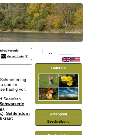
druckereule_
Verzeichnis
[?]
Galerien
 Schmetterling
pa und im
se häufig vor.
nd Seeufern.
Schwarzerle
a)
,
.)
,
Schlehdorn
Artenpool
bkraut
Beschreibung