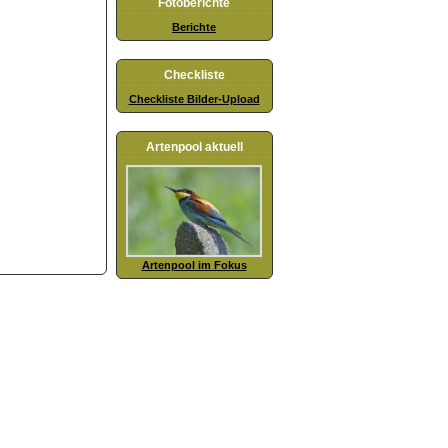
Fotoberichte
Berichte
Checkliste
Checkliste Bilder-Upload
Artenpool aktuell
Artenpool im Fokus