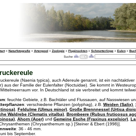
tart
»
Naturfotografie
»
Artenpool
»
Zoologie
»
Fluginsekten
»
Schmetterlinge
»
Eulen
»
Buch
Suche
ruckereule
uckereule (Naenia typica), auch Adereule genannt, ist ein nachtaktiver
er) aus der Familie der Eulenfalter (Noctuidae). Sie kommt in Westeuro
Mittelmeerraum vor. In Deutschland ist sie verbreitet und kommt teilwei
um
: feuchte Gebiete, z.B. Bachtäler und Flussauen, auf Nasswiesen u
terpflanzen
: verschiedene Pflanzen (polyphag), z.B.
Weiden (Salix)
,
utinosa)
,
Feldulme (Ulmus minor)
,
Große Brennnessel (Urtica dioic
he Waldrebe (Clematis vitalba)
,
Brombeere (Rubus fruticosus agg
pinosa)
,
Ahorn (Acer)
und
Gemeine Esche (Fraxinus excelsior)
,
La
 Chrysanthemen (Chrysanthemum sp.) [
Steiner & Ebert (1998)
].
nnweite
: 36 - 46 mm.
Juni bis September.