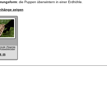
erungsform
: die Puppen überwintern in einer Erdhöhle.
hänge zeigen
eule (Naenia
 Rotweinköder
8_05