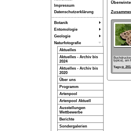
Überwint
Impressum
Zusammen
Datenschutzerklärung
Botanik
Entomologie
Geologie
Naturfotografie
Aktuelles
Aktuelles - Archiv bis
Buchdrucker
typica), am
2024
a_201
Tags:
Aktuelles - Archiv bis
2020
Über uns
Programm
Artenpool
Artenpool Aktuell
Ausstellungen
Wettbewerbe
Berichte
Sondergalerien