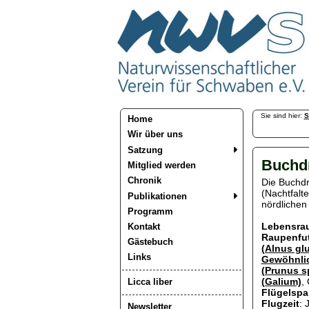
Sie sind hier:
S
Home
Wir über uns
Satzung
Buchd
Mitglied werden
Chronik
Die Buchdr
(Nachtfalt
Publikationen
nördlichen 
Programm
Lebensra
Kontakt
Raupenfut
Gästebuch
(Alnus gl
Links
Gewöhnlic
(Prunus s
(Galium)
,
Licca liber
Flügelspa
Flugzeit
: 
Newsletter