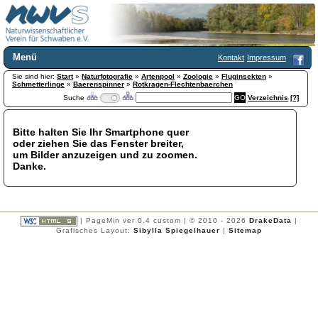
Menü
Kontakt
Impressum
Sie sind hier:
Home
Start
»
Naturfotografie
»
Artenpool
»
Zoologie
»
Fluginsekten
»
Schmetterlinge
»
Baerenspinner
»
Rotkragen-Flechtenbaerchen
Wir über uns
Suche
Verzeichnis
[?]
Satzung
+
Mitglied werden
Bitte halten Sie Ihr Smartphone quer
Chronik
oder ziehen Sie das Fenster breiter,
Publikationen
+
um Bilder anzuzeigen und zu zoomen.
Danke.
Programm
Kontakt
Gästebuch
Links
| PageMin ver 0.4 custom | © 2010 - 2026
DrakeData
|
Grafisches Layout:
Sibylla Spiegelhauer
|
Sitemap
Licca liber
Newsletter
Impressum
Datenschutzerklärung
Botanik
+