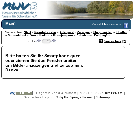
Menü
Kontakt
Impressum
Sie sind hier:
Home
Start
»
Naturfotografie
»
Artenpool
»
Zoologie
»
Fluginsekten
»
Libellen
»
Deutschland
»
Grosslibellen
»
Flussjungfern
»
Asiatische_Keiljungfer
Wir über uns
Suche
Verzeichnis
[?]
Satzung
+
Mitglied werden
Bitte halten Sie Ihr Smartphone quer
Chronik
oder ziehen Sie das Fenster breiter,
Publikationen
+
um Bilder anzuzeigen und zu zoomen.
Danke.
Programm
Kontakt
Gästebuch
Links
| PageMin ver 0.4 custom | © 2010 - 2026
DrakeData
|
Grafisches Layout:
Sibylla Spiegelhauer
|
Sitemap
Licca liber
Newsletter
Impressum
Datenschutzerklärung
Botanik
+