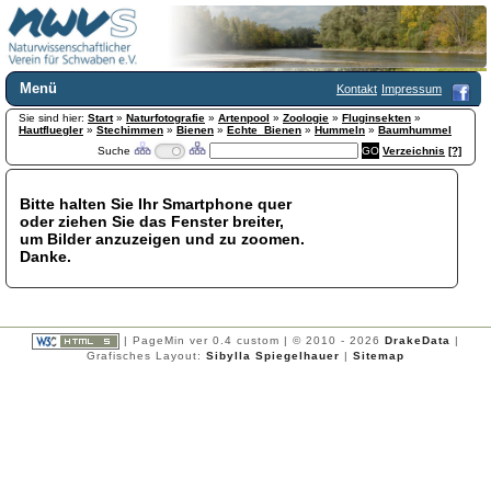
Menü
Kontakt
Impressum
Sie sind hier:
Home
Start
»
Naturfotografie
»
Artenpool
»
Zoologie
»
Fluginsekten
»
Hautfluegler
»
Stechimmen
»
Bienen
»
Echte_Bienen
»
Hummeln
»
Baumhummel
Wir über uns
Suche
Verzeichnis
[?]
Satzung
+
Mitglied werden
Bitte halten Sie Ihr Smartphone quer
Chronik
oder ziehen Sie das Fenster breiter,
Publikationen
+
um Bilder anzuzeigen und zu zoomen.
Danke.
Programm
Kontakt
Gästebuch
Links
| PageMin ver 0.4 custom | © 2010 - 2026
DrakeData
|
Grafisches Layout:
Sibylla Spiegelhauer
|
Sitemap
Licca liber
Newsletter
Impressum
Datenschutzerklärung
Botanik
+