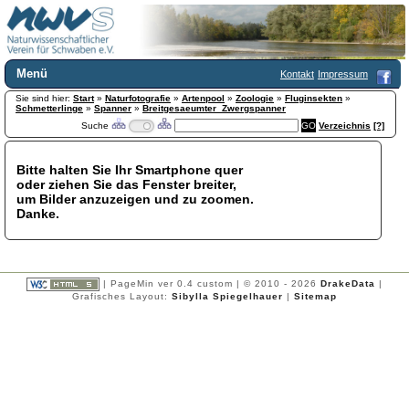
Menü
Kontakt
Impressum
Sie sind hier:
Home
Start
»
Naturfotografie
»
Artenpool
»
Zoologie
»
Fluginsekten
»
Schmetterlinge
»
Spanner
»
Breitgesaeumter_Zwergspanner
Wir über uns
Suche
Verzeichnis
[?]
Satzung
+
Mitglied werden
Bitte halten Sie Ihr Smartphone quer
Chronik
oder ziehen Sie das Fenster breiter,
Publikationen
+
um Bilder anzuzeigen und zu zoomen.
Danke.
Programm
Kontakt
Gästebuch
Links
| PageMin ver 0.4 custom | © 2010 - 2026
DrakeData
|
Grafisches Layout:
Sibylla Spiegelhauer
|
Sitemap
Licca liber
Newsletter
Impressum
Datenschutzerklärung
Botanik
+