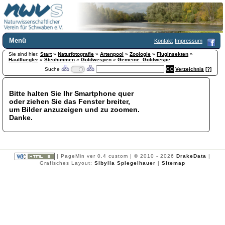
Menü
Kontakt
Impressum
Sie sind hier:
Home
Start
»
Naturfotografie
»
Artenpool
»
Zoologie
»
Fluginsekten
»
Hautfluegler
»
Stechimmen
»
Goldwespen
»
Gemeine_Goldwespe
Wir über uns
Suche
Verzeichnis
[?]
Satzung
+
Mitglied werden
Bitte halten Sie Ihr Smartphone quer
Chronik
oder ziehen Sie das Fenster breiter,
Publikationen
+
um Bilder anzuzeigen und zu zoomen.
Danke.
Programm
Kontakt
Gästebuch
Links
| PageMin ver 0.4 custom | © 2010 - 2026
DrakeData
|
Grafisches Layout:
Sibylla Spiegelhauer
|
Sitemap
Licca liber
Newsletter
Impressum
Datenschutzerklärung
Botanik
+