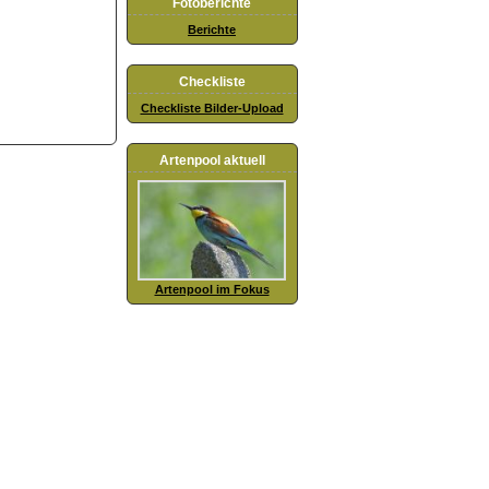
Fotoberichte
Berichte
Checkliste
Checkliste Bilder-Upload
Artenpool aktuell
Artenpool im Fokus