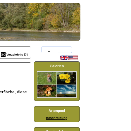
Verzeichnis
[?]
Galerien
rfläche, diese
Artenpool
Beschreibung