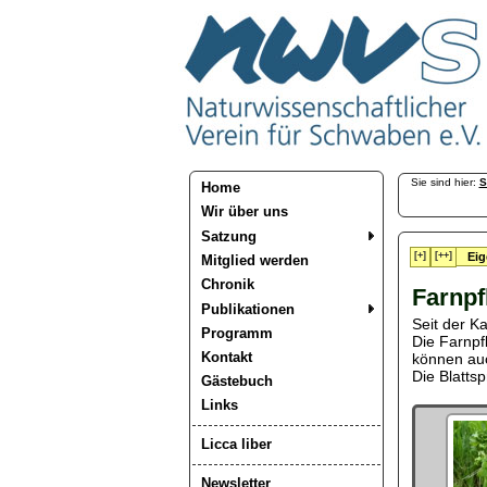
Sie sind hier:
S
Home
Wir über uns
Satzung
[+]
[++]
Eig
Mitglied werden
Chronik
Farnpf
Publikationen
Seit der Ka
Programm
Die Farnpf
Kontakt
können auc
Die Blattspr
Gästebuch
Links
Licca liber
Newsletter