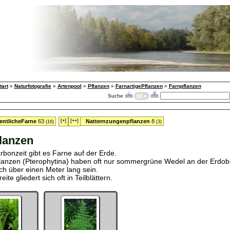
tart
»
Naturfotografie
»
Artenpool
»
Pflanzen
»
FarnartigePflanzen
»
Farnpflanzen
Suche
entlicheFarne
63
[+]
[++]
Natternzungenpflanzen
8
(16)
(3)
lanzen
rbonzeit gibt es Farne auf der Erde.
lanzen (Pterophytina) haben oft nur sommergrüne Wedel an der Erdobe
h über einen Meter lang sein.
eite gliedert sich oft in Teilblättern.