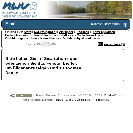
Menü
Kontakt
Impressum
Sie sind hier:
Home
Start
»
Naturfotografie
»
Artenpool
»
Pflanzen
»
Samenpflanzen
»
Bedecktsamer
»
Einkeimlblaettrige
»
Liliiflorae
»
Orchideenartige
»
Wir über uns
Orchideengewaechse
»
Haendelwurz
»
DichtbluetigeHaendelwurz
Suche
Verzeichnis
[?]
Satzung
+
Mitglied werden
Chronik
Bitte halten Sie Ihr Smartphone quer
oder ziehen Sie das Fenster breiter,
Publikationen
+
um Bilder anzuzeigen und zu zoomen.
Programm
Danke.
Kontakt
Gästebuch
Links
| PageMin ver 0.4 custom | © 2010 - 2026
DrakeData
|
Licca liber
Grafisches Layout:
Sibylla Spiegelhauer
|
Sitemap
Newsletter
Impressum
Datenschutzerklärung
Botanik
+