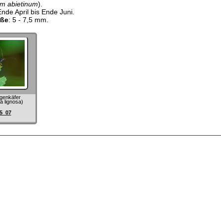
um abietinum
).
Ende April bis Ende Juni.
öße
: 5 - 7,5 mm.
egenkäfer
 lignosa)
5_07