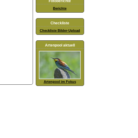
Fotoberichte
Berichte
Checkliste
Checkliste Bilder-Upload
Artenpool aktuell
Artenpool im Fokus