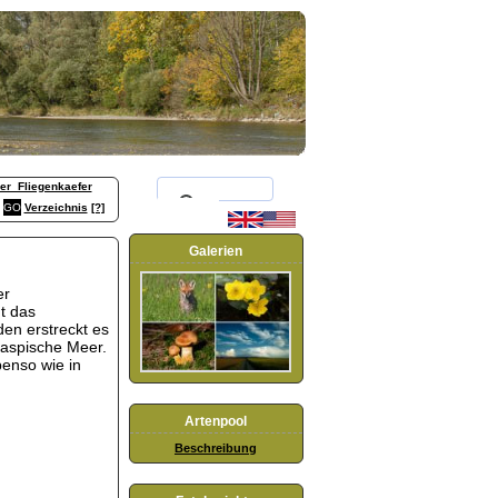
er_Fliegenkaefer
Verzeichnis
[?]
Galerien
er
ht das
den erstreckt es
Kaspische Meer.
ebenso wie in
Artenpool
Beschreibung