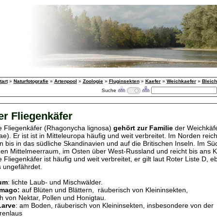
tart
»
Naturfotografie
»
Artenpool
»
Zoologie
»
Fluginsekten
»
Kaefer
»
Weichkaefer
»
Bleich
Suche
er Fliegenkäfer
e Fliegenkäfer (Rhagonycha lignosa)
gehört zur Familie
der Weichkäf
e). Er ist ist in Mitteleuropa häufig und weit verbreitet. Im Norden reic
bis in das südliche Skandinavien und auf die Britischen Inseln. Im Sü
den Mittelmeerraum, im Osten über West-Russland und reicht bis ans 
 Fliegenkäfer ist häufig und weit verbreitet, er gilt laut Roter Liste D, 
s ungefährdet.
um
: lichte Laub- und Mischwälder.
Imago:
auf Blüten und Blättern, räuberisch von Kleininsekten,
von Nektar, Pollen und Honigtau.
Larve
: am Boden, räuberisch von Kleininsekten, insbesondere von der
renlaus