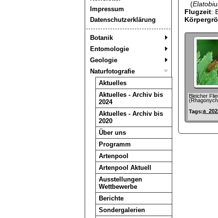
(
Elatobi
Impressum
Flugzeit
: 
Körpergr
Datenschutzerklärung
Botanik
Entomologie
Geologie
Naturfotografie
Aktuelles
Aktuelles - Archiv bis
Bleicher Fli
(Rhagonycha
2024
a_202
Tags:
Aktuelles - Archiv bis
2020
Über uns
Programm
Artenpool
Artenpool Aktuell
Ausstellungen
Wettbewerbe
Berichte
Sondergalerien