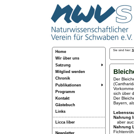
Sie sind hier:
S
Home
Wir über uns
Satzung
Bleich
Mitglied werden
Chronik
Der Bleich
(Cantharida
Publikationen
Vorkommen 
Programm
sich über 
Der Bleiche
Kontakt
Bayern, al
Gästebuch
Links
Lebensra
Nahrung 
aber auch 
Licca liber
Nahrung 
Fichtenröh
Newsletter