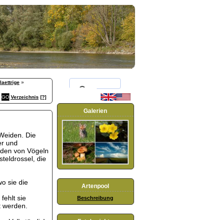
aettrige
»
Verzeichnis
[?]
Galerien
Weiden. Die
er und
erden von Vögeln
teldrossel, die
o sie die
Artenpool
fehlt sie
Beschreibung
t werden.