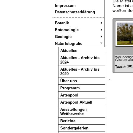
Die Mistel
Impressum
Name ist a
weißen Beer
Datenschutzerklärung
Botanik
Entomologie
Geologie
Naturfotografie
Aktuelles
Weißbeerige
Aktuelles - Archiv bis
(Viscum alb
2024
a_201
Tags:
Aktuelles - Archiv bis
2020
Über uns
Programm
Artenpool
Artenpool Aktuell
Ausstellungen
Wettbewerbe
Berichte
Sondergalerien