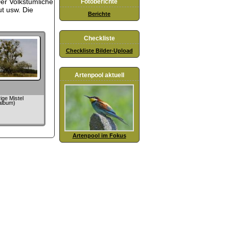
er Volkstümliche
Fotoberichte
t usw. Die
Berichte
Checkliste
Checkliste Bilder-Upload
Artenpool aktuell
ge Mistel
album)
Artenpool im Fokus