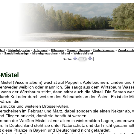
tart
»
Naturfotografie
»
Artenpool
»
Pflanzen
»
Samenpflanzen
»
Bedecktsamer
»
Zweikeimbl
n
»
Sandelholzartige
»
Mistelgewaechse
»
Mistel
»
WeisseMistel
Suche
Mistel
Mistel (Viscum album) wächst auf Pappeln, Apfelbäumen, Linden und 
t entweder weiblich oder männlich. Sie saugt aus dem Wirtsbaum Wass
 wenn der Wirtsbaum stirbt, dann stirbt auch die Mistel. Die Samen w
 durch Kot oder durch wetzen des Schnabels an den Ästen. Es ist die Mis
wänze, die
smücke und weiteren Drossel-Arten.
 erscheinen im Februar und März, dabei sondern sie einen Nektar ab, w
d Fliegen anlockt, damit sie bestäubt werden.
men der Weißen Mistel ist vor allem in wintermilden Lagen, anderswo 
. In Deutschland steht sie unter Naturschutz und darf nicht gesammel
t diese Pflanze in Bayern und Deutschland nicht gefährdet.