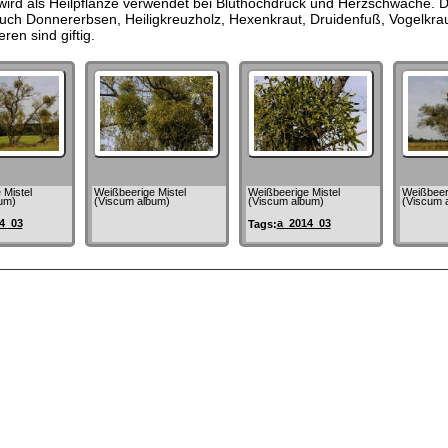
 wird als Heilpflanze verwendet bei Bluthochdruck und Herzschwäche. D
uch Donnererbsen, Heiligkreuzholz, Hexenkraut, Druidenfuß, Vogelkrau
en sind giftig.
 Mistel
Weißbeerige Mistel
Weißbeerige Mistel
Weißbeeri
um)
(Viscum album)
(Viscum album)
(Viscum 
4_03
a_2014_03
Tags: