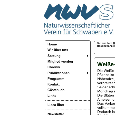
Sie sind hier:
S
Home
Rosenpflanze
Wir über uns
Satzung
Mitglied werden
Weiße-
Chronik
Die Weiße-
Publikationen
Pflanze is
Programm
Nährsalze,
verbreitet
Kontakt
Seidensch
Gästebuch
Mönchsgra
Die Blüten
Links
Ameisen un
Das Vorkom
Licca liber
vollkommen
Dadurch is
Newsletter