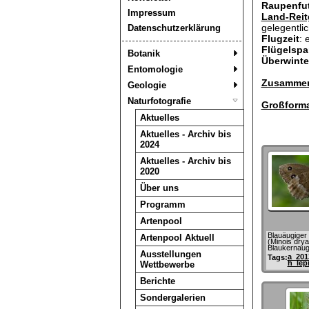
Raupenfut
Impressum
Land-Reit
gelegentli
Datenschutzerklärung
Flugzeit
: 
Flügelspa
Botanik
Überwint
Entomologie
Zusammen
Geologie
Naturfotografie
Großforma
Aktuelles
Aktuelles - Archiv bis
2024
Aktuelles - Archiv bis
2020
Über uns
Programm
Artenpool
Blauäugiger 
Artenpool Aktuell
(Minois dry
Blaukernaug
Ausstellungen
a_201
Tags:
h_lep
Wettbewerbe
Berichte
Sondergalerien