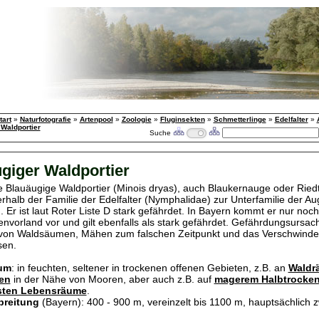
tart
»
Naturfotografie
»
Artenpool
»
Zoologie
»
Fluginsekten
»
Schmetterlinge
»
Edelfalter
»
Waldportier
Suche
giger Waldportier
e Blauäugige Waldportier (Minois dryas), auch Blaukernauge oder Ried
erhalb der Familie der Edelfalter (Nymphalidae) zur Unterfamilie der Au
. Er ist laut Roter Liste D stark gefährdet. In Bayern kommt er nur noc
envorland vor und gilt ebenfalls als stark gefährdet. Gefährdungsursach
 von Waldsäumen, Mähen zum falschen Zeitpunkt und das Verschwinde
sen.
um
: in feuchten, seltener in trockenen offenen Gebieten, z.B. an
Waldr
en
in der Nähe von Mooren, aber auch z.B. auf
magerem Halbtrocke
ssten Lebensräume
.
breitung
(Bayern): 400 - 900 m, vereinzelt bis 1100 m, hauptsächlich 