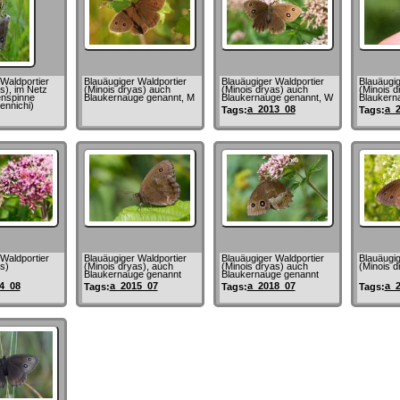
Waldportier
Blauäugiger Waldportier
Blauäugiger Waldportier
Blauäugig
s), im Netz
(Minois dryas) auch
(Minois dryas) auch
(Minois d
nspinne
Blaukernauge genannt, M
Blaukernauge genannt, W
Blaukern
ennichi)
a_2013_08
a_
Tags:
Tags:
Waldportier
Blauäugiger Waldportier
Blauäugiger Waldportier
Blauäugig
s)
(Minois dryas), auch
(Minois dryas) auch
(Minois d
Blaukernauge genannt
Blaukernauge genannt
4_08
a_2015_07
a_2018_07
a_
Tags:
Tags:
Tags: