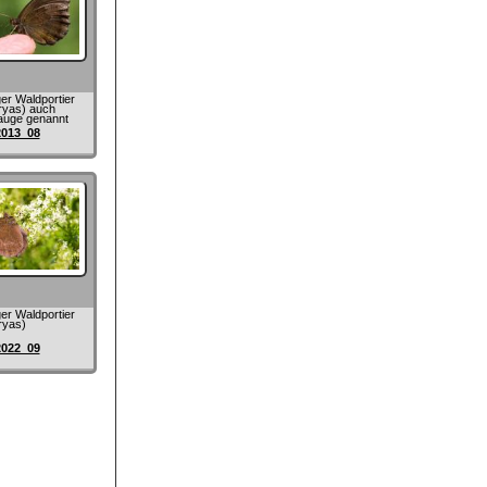
er Waldportier
ryas) auch
auge genannt
2013_08
er Waldportier
ryas)
2022_09