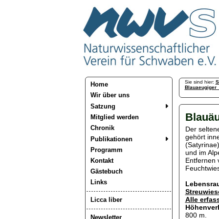
Sie sind hier:
S
Home
Blauaeugiger_
Wir über uns
Satzung
Blauäu
Mitglied werden
Chronik
Der selten
gehört inn
Publikationen
(Satyrinae)
Programm
und im Alp
Entfernen
Kontakt
Feuchtwie
Gästebuch
Links
Lebensra
Streuwies
Alle erfa
Licca liber
Höhenver
800 m.
Newsletter