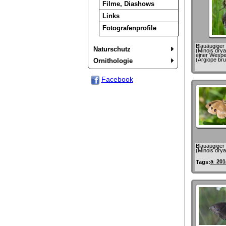
Filme, Diashows
Links
Fotografenprofile
Blauäugiger 
Naturschutz
(Minois drya
einer Wespe
(Argiope bru
Ornithologie
Facebook
Blauäugiger 
(Minois drya
a_201
Tags: