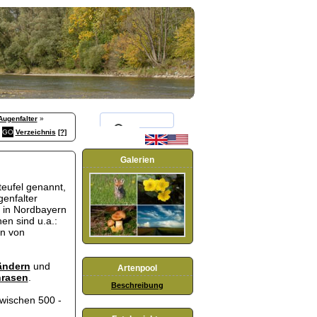
Augenfalter
»
Verzeichnis
[?]
Galerien
teufel genannt,
genfalter
h in Nordbayern
en sind u.a.:
n von
ändern
und
Artenpool
nrasen
.
Beschreibung
zwischen 500 -