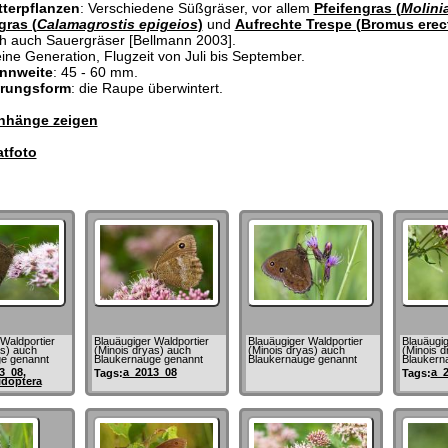
terpflanzen
: Verschiedene Süßgräser, vor allem
Pfeifengras (
Molini
gras (
Calamagrostis epigeios
)
und
Aufrechte Trespe (Bromus erec
ch auch Sauergräser [Bellmann 2003].
eine Generation, Flugzeit von Juli bis September.
nnweite
: 45 - 60 mm.
erungsform
: die Raupe überwintert.
hänge zeigen
tfoto
Waldportier
Blauäugiger Waldportier
Blauäugiger Waldportier
Blauäugig
as) auch
(Minois dryas) auch
(Minois dryas) auch
(Minois d
e genannt
Blaukernauge genannt
Blaukernauge genannt
Blaukern
3_08
,
a_2013_08
a_
Tags:
Tags:
idoptera