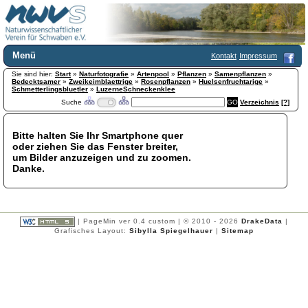
Menü
Kontakt
Impressum
Sie sind hier:
Home
Start
»
Naturfotografie
»
Artenpool
»
Pflanzen
»
Samenpflanzen
»
Bedecktsamer
»
Zweikeimblaettrige
»
Rosenpflanzen
»
Huelsenfruchtarige
»
Wir über uns
Schmetterlingsbluetler
»
LuzerneSchneckenklee
Suche
Verzeichnis
[?]
Satzung
+
Mitglied werden
Chronik
Bitte halten Sie Ihr Smartphone quer
oder ziehen Sie das Fenster breiter,
Publikationen
+
um Bilder anzuzeigen und zu zoomen.
Programm
Danke.
Kontakt
Gästebuch
Links
| PageMin ver 0.4 custom | © 2010 - 2026
DrakeData
|
Licca liber
Grafisches Layout:
Sibylla Spiegelhauer
|
Sitemap
Newsletter
Impressum
Datenschutzerklärung
Botanik
+