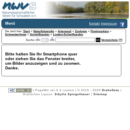
Menü
Kontakt
Impressum
Sie sind hier:
Home
Start
»
Naturfotografie
»
Artenpool
»
Zoologie
»
Fluginsekten
»
Schmetterlinge
»
Sichelfluegler
»
Linden-Sichelfluegler
Wir über uns
Suche
Verzeichnis
[?]
Satzung
+
Mitglied werden
Bitte halten Sie Ihr Smartphone quer
Chronik
oder ziehen Sie das Fenster breiter,
Publikationen
+
um Bilder anzuzeigen und zu zoomen.
Danke.
Programm
Kontakt
Gästebuch
Links
| PageMin ver 0.4 custom | © 2010 - 2026
DrakeData
|
Grafisches Layout:
Sibylla Spiegelhauer
|
Sitemap
Licca liber
Newsletter
Impressum
Datenschutzerklärung
Botanik
+