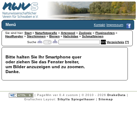
Menü
Kontakt
Impressum
Sie sind hier:
Home
Start
»
Naturfotografie
»
Artenpool
»
Zoologie
»
Fluginsekten
»
Hautfluegler
»
Stechimmen
»
Bienen
»
Halictidae
»
Schmalbienen
Wir über uns
Suche
Verzeichnis
[?]
Satzung
+
Mitglied werden
Bitte halten Sie Ihr Smartphone quer
Chronik
oder ziehen Sie das Fenster breiter,
Publikationen
+
um Bilder anzuzeigen und zu zoomen.
Danke.
Programm
Kontakt
Gästebuch
Links
| PageMin ver 0.4 custom | © 2010 - 2026
DrakeData
|
Grafisches Layout:
Sibylla Spiegelhauer
|
Sitemap
Licca liber
Newsletter
Impressum
Datenschutzerklärung
Botanik
+