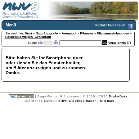
Menü
Kontakt
Impressum
Sie sind hier:
Home
Start
»
Naturfotografie
»
Artenpool
»
Pflanzen
»
Pflanzenzeichnungen
»
Raukenblaettriges_Greiskraut
Wir über uns
Suche
Verzeichnis
[?]
Satzung
+
Mitglied werden
Bitte halten Sie Ihr Smartphone quer
Chronik
oder ziehen Sie das Fenster breiter,
Publikationen
+
um Bilder anzuzeigen und zu zoomen.
Danke.
Programm
Kontakt
Gästebuch
Links
| PageMin ver 0.4 custom | © 2010 - 2026
DrakeData
|
Grafisches Layout:
Sibylla Spiegelhauer
|
Sitemap
Licca liber
Newsletter
Impressum
Datenschutzerklärung
Botanik
+