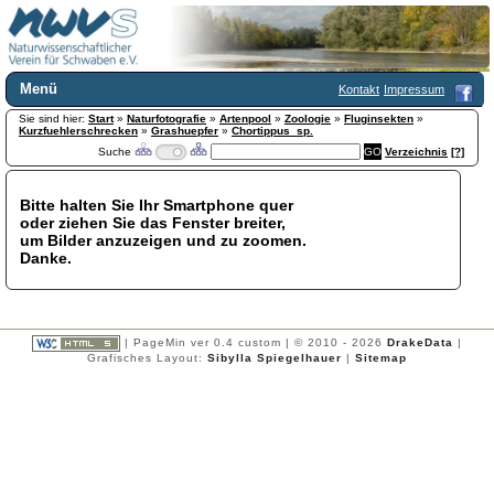
Menü
Kontakt
Impressum
Sie sind hier:
Home
Start
»
Naturfotografie
»
Artenpool
»
Zoologie
»
Fluginsekten
»
Kurzfuehlerschrecken
»
Grashuepfer
»
Chortippus_sp.
Wir über uns
Suche
Verzeichnis
[?]
Satzung
+
Mitglied werden
Bitte halten Sie Ihr Smartphone quer
Chronik
oder ziehen Sie das Fenster breiter,
Publikationen
+
um Bilder anzuzeigen und zu zoomen.
Danke.
Programm
Kontakt
Gästebuch
Links
| PageMin ver 0.4 custom | © 2010 - 2026
DrakeData
|
Grafisches Layout:
Sibylla Spiegelhauer
|
Sitemap
Licca liber
Newsletter
Impressum
Datenschutzerklärung
Botanik
+