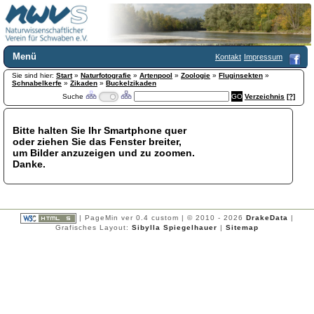
Menü
Kontakt
Impressum
Sie sind hier:
Home
Start
»
Naturfotografie
»
Artenpool
»
Zoologie
»
Fluginsekten
»
Schnabelkerfe
»
Zikaden
»
Buckelzikaden
Wir über uns
Suche
Verzeichnis
[?]
Satzung
+
Mitglied werden
Bitte halten Sie Ihr Smartphone quer
Chronik
oder ziehen Sie das Fenster breiter,
Publikationen
+
um Bilder anzuzeigen und zu zoomen.
Danke.
Programm
Kontakt
Gästebuch
Links
| PageMin ver 0.4 custom | © 2010 - 2026
DrakeData
|
Grafisches Layout:
Sibylla Spiegelhauer
|
Sitemap
Licca liber
Newsletter
Impressum
Datenschutzerklärung
Botanik
+