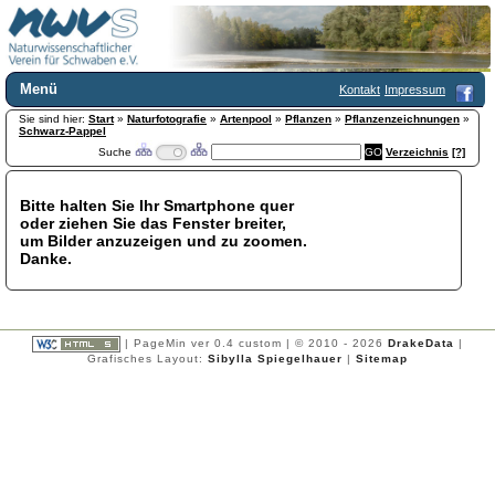
Menü
Kontakt
Impressum
Sie sind hier:
Home
Start
»
Naturfotografie
»
Artenpool
»
Pflanzen
»
Pflanzenzeichnungen
»
Schwarz-Pappel
Wir über uns
Suche
Verzeichnis
[?]
Satzung
+
Mitglied werden
Bitte halten Sie Ihr Smartphone quer
Chronik
oder ziehen Sie das Fenster breiter,
Publikationen
+
um Bilder anzuzeigen und zu zoomen.
Danke.
Programm
Kontakt
Gästebuch
Links
| PageMin ver 0.4 custom | © 2010 - 2026
DrakeData
|
Grafisches Layout:
Sibylla Spiegelhauer
|
Sitemap
Licca liber
Newsletter
Impressum
Datenschutzerklärung
Botanik
+