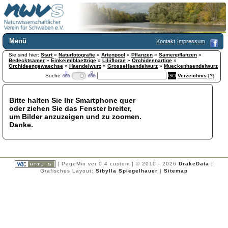
Menü
Kontakt
Impressum
Sie sind hier:
Home
Start
»
Naturfotografie
»
Artenpool
»
Pflanzen
»
Samenpflanzen
»
Bedecktsamer
»
Einkeimlblaettrige
»
Liliiflorae
»
Orchideenartige
»
Wir über uns
Orchideengewaechse
»
Haendelwurz
»
GrosseHaendelwurz
»
Mueckenhaendelwurz
Suche
Verzeichnis
[?]
Satzung
+
Mitglied werden
Chronik
Bitte halten Sie Ihr Smartphone quer
oder ziehen Sie das Fenster breiter,
Publikationen
+
um Bilder anzuzeigen und zu zoomen.
Programm
Danke.
Kontakt
Gästebuch
Links
| PageMin ver 0.4 custom | © 2010 - 2026
DrakeData
|
Licca liber
Grafisches Layout:
Sibylla Spiegelhauer
|
Sitemap
Newsletter
Impressum
Datenschutzerklärung
Botanik
+