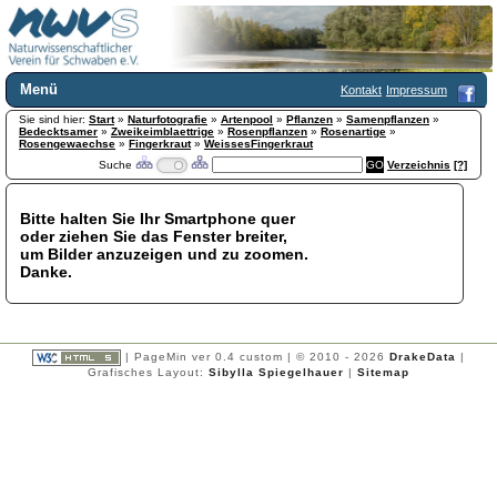
Menü
Kontakt
Impressum
Sie sind hier:
Home
Start
»
Naturfotografie
»
Artenpool
»
Pflanzen
»
Samenpflanzen
»
Bedecktsamer
»
Zweikeimblaettrige
»
Rosenpflanzen
»
Rosenartige
»
Wir über uns
Rosengewaechse
»
Fingerkraut
»
WeissesFingerkraut
Suche
Verzeichnis
[?]
Satzung
+
Mitglied werden
Chronik
Bitte halten Sie Ihr Smartphone quer
oder ziehen Sie das Fenster breiter,
Publikationen
+
um Bilder anzuzeigen und zu zoomen.
Programm
Danke.
Kontakt
Gästebuch
Links
| PageMin ver 0.4 custom | © 2010 - 2026
DrakeData
|
Licca liber
Grafisches Layout:
Sibylla Spiegelhauer
|
Sitemap
Newsletter
Impressum
Datenschutzerklärung
Botanik
+