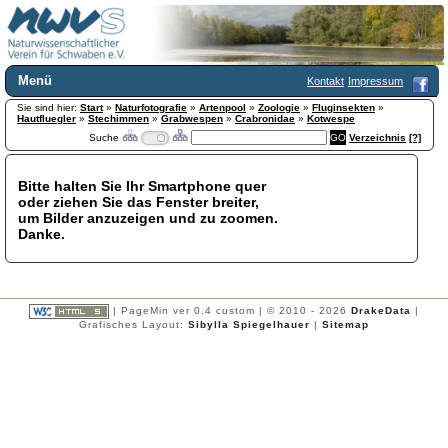
Menü
Kontakt
Impressum
Sie sind hier:
Home
Start
»
Naturfotografie
»
Artenpool
»
Zoologie
»
Fluginsekten
»
Hautfluegler
»
Stechimmen
»
Grabwespen
»
Crabronidae
»
Kotwespe
Wir über uns
Suche
Verzeichnis
[?]
Satzung
+
Mitglied werden
Bitte halten Sie Ihr Smartphone quer
Chronik
oder ziehen Sie das Fenster breiter,
Publikationen
+
um Bilder anzuzeigen und zu zoomen.
Danke.
Programm
Kontakt
Gästebuch
Links
| PageMin ver 0.4 custom | © 2010 - 2026
DrakeData
|
Grafisches Layout:
Sibylla Spiegelhauer
|
Sitemap
Licca liber
Newsletter
Impressum
Datenschutzerklärung
Botanik
+