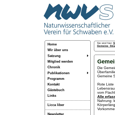
Sie sind hier:
S
Home
Gemeine_Stra
Wir über uns
Satzung
Gemei
Mitglied werden
Chronik
Die Gemein
Überfamili
Publikationen
Gemeine St
Programm
Rote Liste
Kontakt
Lebensraum
Gästebuch
vom Flachl
Links
Alle erfa
Nahrung: k
Körperläng
Licca liber
Vorkommen
Newsletter