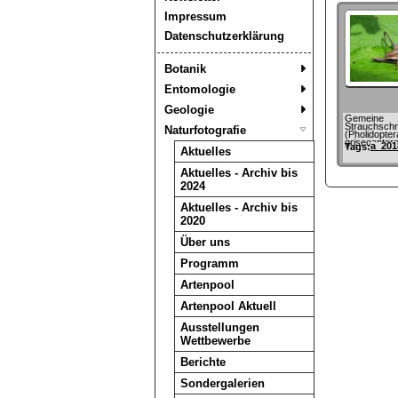
Impressum
Datenschutzerklärung
Botanik
Entomologie
Geologie
Gemeine
Strauchsch
Naturfotografie
(Pholidopter
griseoapter
a_201
Tags:
Aktuelles
Aktuelles - Archiv bis
2024
Aktuelles - Archiv bis
2020
Über uns
Programm
Artenpool
Artenpool Aktuell
Ausstellungen
Wettbewerbe
Berichte
Sondergalerien