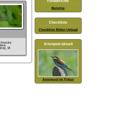
Fotoberichte
Berichte
Checkliste
Checkliste Bilder-Upload
chrecke
Artenpool aktuell
tera
era), M
Artenpool im Fokus