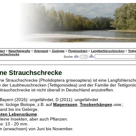
tart
»
Naturfotografie
»
Artenpool
»
Zoologie
»
Fluginsekten
»
Langfuehlerschrecken
»
Tetti
uchschrecke
Suche
ne Strauchschrecke
e Strauchschrecke (Pholidoptera griseoaptera) ist eine Langfühlersch
e der Laubheuschrecken (Tettigonioidea) und der Familie der Tettigonii
rauchschrecke ist nicht überall in Deutschland anzutreffen.
 Bayern (2016): ungefährdet, D (2011): ungefährdet
: lückige Biotope, z.B. auf
Magerrasen
,
Trockenhängen
usw.;
and bis ins Gebirge.
ssten Lebensräume
.
leine Insekten, aber auch Pflanzen.
e: 13 - 20 mm.
 (erwachsen) von Juni bis November.