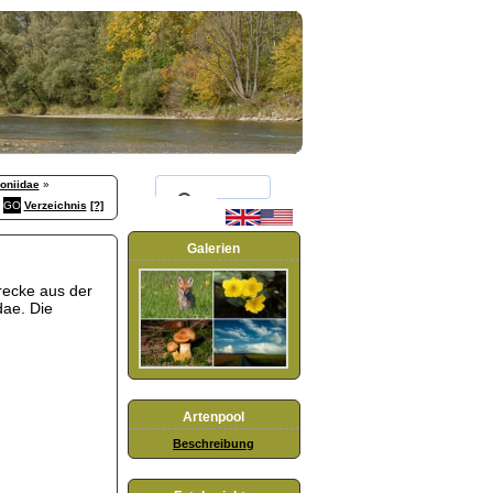
goniidae
»
Verzeichnis
[?]
Galerien
recke aus der
dae. Die
Artenpool
Beschreibung