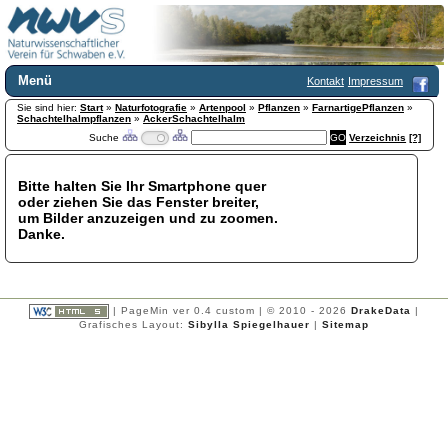
Menü
Kontakt
Impressum
Sie sind hier:
Home
Start
»
Naturfotografie
»
Artenpool
»
Pflanzen
»
FarnartigePflanzen
»
Schachtelhalmpflanzen
»
AckerSchachtelhalm
Wir über uns
Suche
Verzeichnis
[?]
Satzung
+
Mitglied werden
Bitte halten Sie Ihr Smartphone quer
Chronik
oder ziehen Sie das Fenster breiter,
Publikationen
+
um Bilder anzuzeigen und zu zoomen.
Danke.
Programm
Kontakt
Gästebuch
Links
| PageMin ver 0.4 custom | © 2010 - 2026
DrakeData
|
Grafisches Layout:
Sibylla Spiegelhauer
|
Sitemap
Licca liber
Newsletter
Impressum
Datenschutzerklärung
Botanik
+