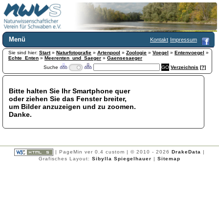
Menü
Kontakt
Impressum
Sie sind hier:
Home
Start
»
Naturfotografie
»
Artenpool
»
Zoologie
»
Voegel
»
Entenvoegel
»
Echte_Enten
»
Meerenten_und_Saeger
»
Gaensesaeger
Wir über uns
Suche
Verzeichnis
[?]
Satzung
+
Mitglied werden
Bitte halten Sie Ihr Smartphone quer
Chronik
oder ziehen Sie das Fenster breiter,
Publikationen
+
um Bilder anzuzeigen und zu zoomen.
Danke.
Programm
Kontakt
Gästebuch
Links
| PageMin ver 0.4 custom | © 2010 - 2026
DrakeData
|
Grafisches Layout:
Sibylla Spiegelhauer
|
Sitemap
Licca liber
Newsletter
Impressum
Datenschutzerklärung
Botanik
+