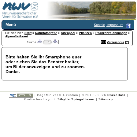
Menü
Kontakt
Impressum
Sie sind hier:
Home
Start
»
Naturfotografie
»
Artenpool
»
Pflanzen
»
Pflanzenzeichnungen
»
Alpen-Fettkraut
Wir über uns
Suche
Verzeichnis
[?]
Satzung
+
Mitglied werden
Bitte halten Sie Ihr Smartphone quer
Chronik
oder ziehen Sie das Fenster breiter,
Publikationen
+
um Bilder anzuzeigen und zu zoomen.
Danke.
Programm
Kontakt
Gästebuch
Links
| PageMin ver 0.4 custom | © 2010 - 2026
DrakeData
|
Grafisches Layout:
Sibylla Spiegelhauer
|
Sitemap
Licca liber
Newsletter
Impressum
Datenschutzerklärung
Botanik
+