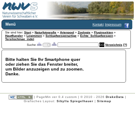
Menü
Kontakt
Impressum
Sie sind hier:
Home
Start
»
Naturfotografie
»
Artenpool
»
Zoologie
»
Fluginsekten
»
Hautfluegler
»
Legimmen
»
Schlupfwespenartige
»
Echte_Schlupfwespen
»
Wir über uns
Tersilochinae_indet
Suche
Verzeichnis
[?]
Satzung
+
Mitglied werden
Chronik
Bitte halten Sie Ihr Smartphone quer
oder ziehen Sie das Fenster breiter,
Publikationen
+
um Bilder anzuzeigen und zu zoomen.
Programm
Danke.
Kontakt
Gästebuch
Links
| PageMin ver 0.4 custom | © 2010 - 2026
DrakeData
|
Licca liber
Grafisches Layout:
Sibylla Spiegelhauer
|
Sitemap
Newsletter
Impressum
Datenschutzerklärung
Botanik
+