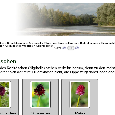
tart
»
Naturfotografie
»
Artenpool
»
Pflanzen
»
Samenpflanzen
»
Bedecktsamer
»
Einkeimlbl
ge
»
Orchideengewaechse
»
Kohlroeschen
Suche
öschen
 des Kohlröschen (Nigritella) stehen verkehrt herum, denn zu den mei
dreht sich der reife Fruchtknoten nicht, die Lippe zeigt daher nach obe
ichisches
Schwarzes
Rotes