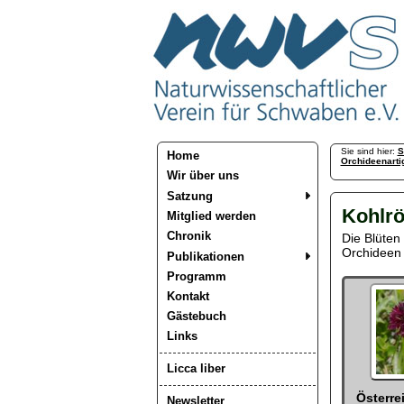
Sie sind hier:
S
Home
Orchideenarti
Wir über uns
Satzung
Kohlr
Mitglied werden
Chronik
Die Blüten
Orchideen 
Publikationen
Programm
Kontakt
Gästebuch
Links
Licca liber
Österre
Newsletter