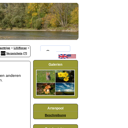
aettrige
»
Liliiflorae
»
Verzeichnis
[?]
Galerien
sten anderen
n.
Artenpool
Beschreibung