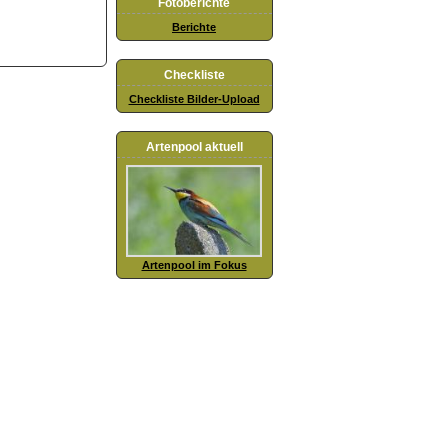
Fotoberichte
Berichte
Checkliste
Checkliste Bilder-Upload
Artenpool aktuell
Artenpool im Fokus