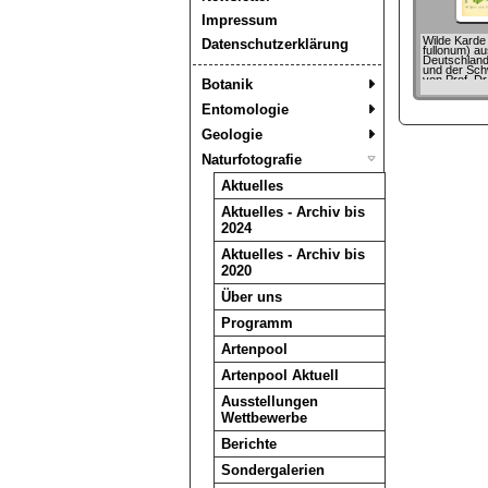
Impressum
Wilde Karde
Datenschutzerklärung
fullonum) au
Deutschland
und der Sch
von Prof. Dr
Botanik
Thomé
Entomologie
Geologie
Naturfotografie
Aktuelles
Aktuelles - Archiv bis
2024
Aktuelles - Archiv bis
2020
Über uns
Programm
Artenpool
Artenpool Aktuell
Ausstellungen
Wettbewerbe
Berichte
Sondergalerien