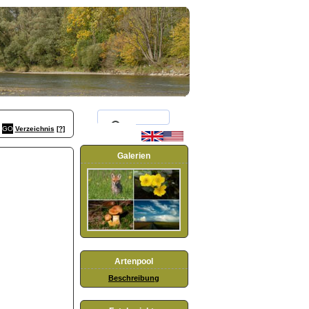
Verzeichnis
[?]
Galerien
Artenpool
Beschreibung