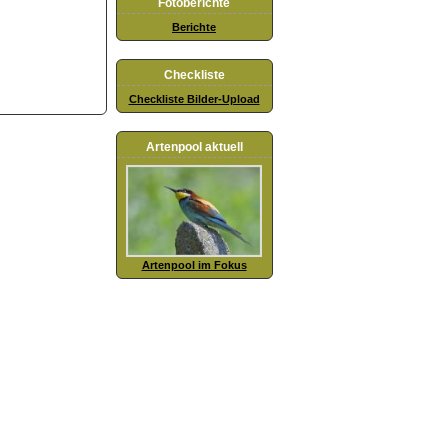
Fotoberichte
Berichte
Checkliste
Checkliste Bilder-Upload
Artenpool aktuell
Artenpool im Fokus