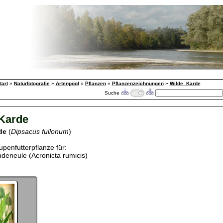
tart
»
Naturfotografie
»
Artenpool
»
Pflanzen
»
Pflanzenzeichnungen
»
Wilde_Karde
Suche
Karde
rde
(
Dipsacus fullonum
)
upenfutterpflanze für:
deneule (Acronicta rumicis)