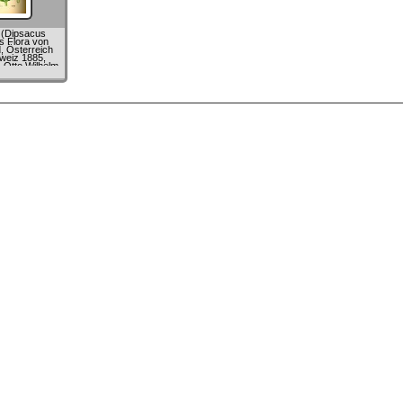
 (Dipsacus
s Flora von
, Österreich
weiz 1885,
. Otto Wilhelm