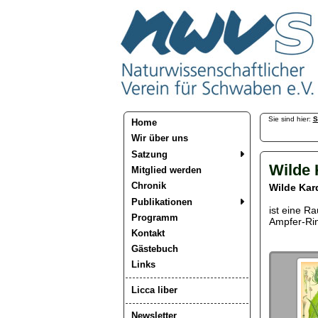
Sie sind hier:
S
Home
Wir über uns
Satzung
Wilde 
Mitglied werden
Chronik
Wilde Ka
Publikationen
ist eine Ra
Programm
Ampfer-Rin
Kontakt
Gästebuch
Links
Licca liber
Newsletter