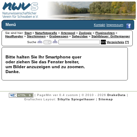
Menü
Kontakt
Impressum
Sie sind hier:
Home
Start
»
Naturfotografie
»
Artenpool
»
Zoologie
»
Fluginsekten
»
Hautfluegler
»
Stechimmen
»
Grabwespen
»
Sphecidae
»
Stahlblauer_Grillenjaeger
Wir über uns
Suche
Verzeichnis
[?]
Satzung
+
Mitglied werden
Bitte halten Sie Ihr Smartphone quer
Chronik
oder ziehen Sie das Fenster breiter,
Publikationen
+
um Bilder anzuzeigen und zu zoomen.
Danke.
Programm
Kontakt
Gästebuch
Links
| PageMin ver 0.4 custom | © 2010 - 2026
DrakeData
|
Grafisches Layout:
Sibylla Spiegelhauer
|
Sitemap
Licca liber
Newsletter
Impressum
Datenschutzerklärung
Botanik
+