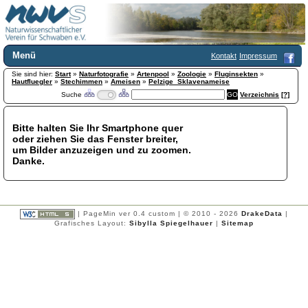
Menü
Kontakt
Impressum
Sie sind hier:
Home
Start
»
Naturfotografie
»
Artenpool
»
Zoologie
»
Fluginsekten
»
Hautfluegler
»
Stechimmen
»
Ameisen
»
Pelzige_Sklavenameise
Wir über uns
Suche
Verzeichnis
[?]
Satzung
+
Mitglied werden
Bitte halten Sie Ihr Smartphone quer
Chronik
oder ziehen Sie das Fenster breiter,
Publikationen
+
um Bilder anzuzeigen und zu zoomen.
Danke.
Programm
Kontakt
Gästebuch
Links
| PageMin ver 0.4 custom | © 2010 - 2026
DrakeData
|
Grafisches Layout:
Sibylla Spiegelhauer
|
Sitemap
Licca liber
Newsletter
Impressum
Datenschutzerklärung
Botanik
+