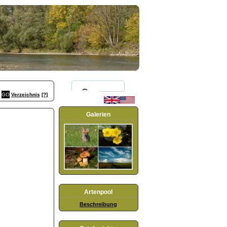
Verzeichnis
[?]
Galerien
Artenpool
Beschreibung