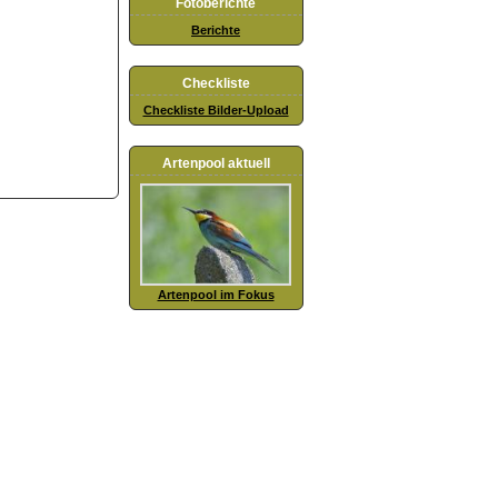
Fotoberichte
Berichte
Checkliste
Checkliste Bilder-Upload
Artenpool aktuell
Artenpool im Fokus