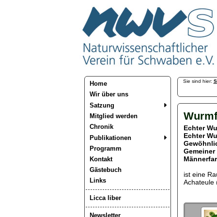
Sie sind hier:
S
Home
Wir über uns
Satzung
Wurmf
Mitglied werden
Chronik
Echter W
Echter W
Publikationen
Gewöhnli
Programm
Gemeiner
Männerfa
Kontakt
Gästebuch
ist eine Ra
Links
Achateule 
Licca liber
Newsletter