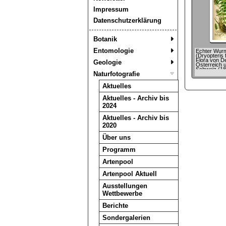
Impressum
Datenschutzerklärung
Botanik
Entomologie
Echter Wur
(Dryopteris 
Flora von D
Geologie
Österreich 
Schweiz (18
Naturfotografie
Wilhelm Th
Aktuelles
Aktuelles - Archiv bis
2024
Aktuelles - Archiv bis
2020
Über uns
Programm
Artenpool
Artenpool Aktuell
Ausstellungen
Wettbewerbe
Berichte
Sondergalerien