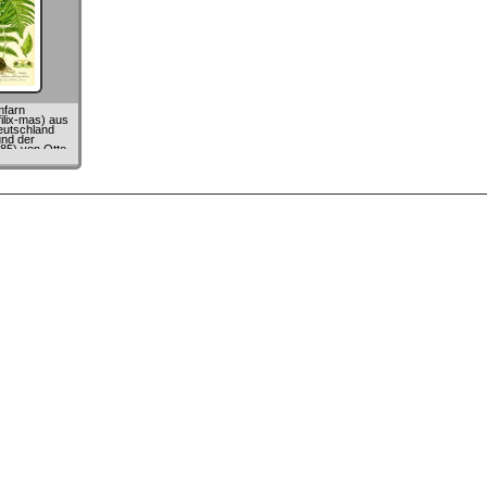
mfarn
filix-mas) aus
eutschland
und der
85) von Otto
omé