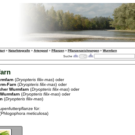
tart
»
Naturfotografie
»
Artenpool
»
Pflanzen
»
Pflanzenzeichnungen
»
Wurmfarn
Suche
arn
urmfarn
(
Dryopteris filix-mas
) oder
urm-Farn
(
Dryopteris filix-mas
) oder
cher
Wurmfarn
(
Dryopteris filix-mas
) oder
 Wurmfarn
(
Dryopteris filix-mas
) oder
rn
(
Dryopteris filix-mas
)
upenfutterpflanze für:
(Phlogophora meticulosa)