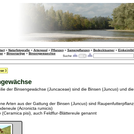
tart
»
Naturfotografie
»
Artenpool
»
Pflanzen
»
Samenpflanzen
»
Bedecktsamer
»
Einkeimlbl
ae
»
Binsenartige
»
Binsengewaechse
Suche
mse
3
ngewächse
ilie der Binsengewächse (Juncaceae) sind die Binsen (J
uncus
) und di
ne Arten aus der Gattung der Binsen (
Juncus
) sind Raupenfutterpflanz
deneule (Acronicta rumicis)
 (Ceramica pisi), auch Feldflur-Blättereule genannt