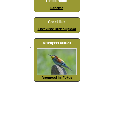
Fotoberichte
Berichte
Checkliste
Checkliste Bilder-Upload
Artenpool aktuell
Artenpool im Fokus