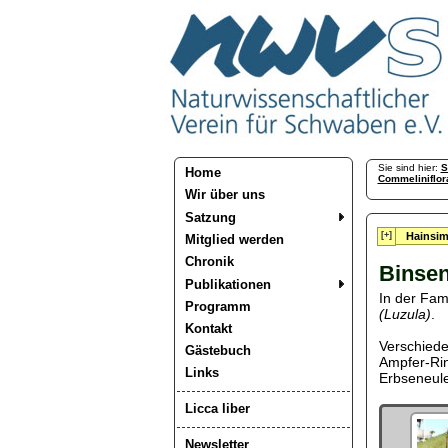
Sie sind hier:
S
Home
Commeliniflor
Wir über uns
Satzung
[+]
Hainsi
Mitglied werden
Chronik
Binse
Publikationen
In der Fam
Programm
(Luzula)
.
Kontakt
Verschiede
Gästebuch
Ampfer-Rin
Links
Erbseneule
Licca liber
Newsletter