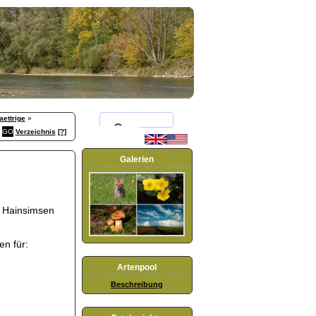
aettrige
»
Verzeichnis
[?]
Galerien
e Hainsimsen
en für:
Artenpool
Beschreibung