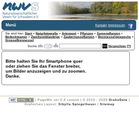
Menü
Kontakt
Impressum
Sie sind hier:
Home
Start
»
Naturfotografie
»
Artenpool
»
Pflanzen
»
Samenpflanzen
»
Bedecktsamer
»
Zweikeimblaettrige
»
Zaubernusspflanzen
»
Brennesselgewaechs
»
Wir über uns
GrosseBrennessel
Suche
Verzeichnis
[?]
Satzung
+
Mitglied werden
Chronik
Bitte halten Sie Ihr Smartphone quer
oder ziehen Sie das Fenster breiter,
Publikationen
+
um Bilder anzuzeigen und zu zoomen.
Programm
Danke.
Kontakt
Gästebuch
Links
| PageMin ver 0.4 custom | © 2010 - 2026
DrakeData
|
Licca liber
Grafisches Layout:
Sibylla Spiegelhauer
|
Sitemap
Newsletter
Impressum
Datenschutzerklärung
Botanik
+