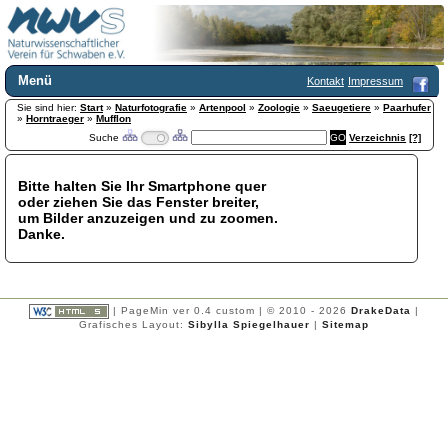
Menü
Kontakt
Impressum
Sie sind hier:
Home
Start
»
Naturfotografie
»
Artenpool
»
Zoologie
»
Saeugetiere
»
Paarhufer
»
Horntraeger
»
Mufflon
Wir über uns
Suche
Verzeichnis
[?]
Satzung
+
Mitglied werden
Bitte halten Sie Ihr Smartphone quer
Chronik
oder ziehen Sie das Fenster breiter,
Publikationen
+
um Bilder anzuzeigen und zu zoomen.
Danke.
Programm
Kontakt
Gästebuch
Links
| PageMin ver 0.4 custom | © 2010 - 2026
DrakeData
|
Grafisches Layout:
Sibylla Spiegelhauer
|
Sitemap
Licca liber
Newsletter
Impressum
Datenschutzerklärung
Botanik
+