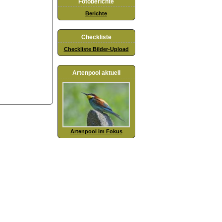
Fotoberichte
Berichte
Checkliste
Checkliste Bilder-Upload
Artenpool aktuell
Artenpool im Fokus