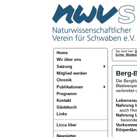
Sie sind hier:
S
Home
Echte_Blattw
Wir über uns
Satzung
Berg-B
Mitglied werden
Chronik
Die Bergbl
Blattwespen
Publikationen
verbreitet
Programm
Lebensra
Kontakt
Nahrung 
Gästebuch
auch Honig
Links
Nahrung 
besonders
Vorkomm
Licca liber
Körperlän
Newsletter