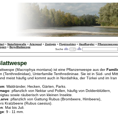
tart
»
Naturfotografie
»
Artenpool
»
Zoologie
»
Fluginsekten
»
Hautfluegler
»
Pflanzenwespe
espen
»
Berg-Blattwespe
Suche
lattwespe
attwespe (Macrophya montana) ist eine Pflanzenwespe aus der
Famili
 (Tenthredinidae), Unterfamilie Tenthredininae. Sie ist in Süd- und Mit
 und meist häufig und kommt auch in Nordafrika, der Türkei und im Iran 
um
: Waldränder, Hecken, Gärten, Parks.
Imago
: pflanzlich von Nektar und Pollen, häufig von Doldenblütlern,
tau sowie räuberisch von kleinen Insekte.
Larve
: pflanzlich von Gattung Rubus (Brombeere, Himbeere),
 Kratzbeere (Rubus caesius).
en
: Mai bis Juli.
ge
: 9 - 11 mm.