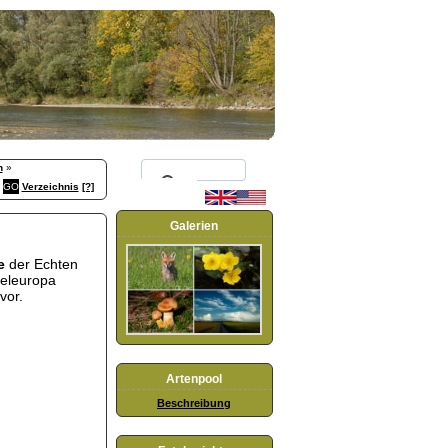
n
»
Verzeichnis
[?]
Galerien
e
der Echten
teleuropa
vor.
Artenpool
Beschreibung