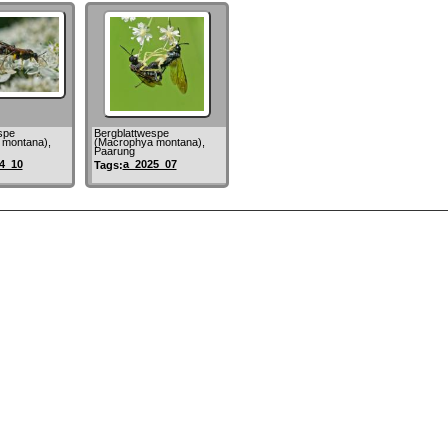
spe
Bergblattwespe
 montana),
(Macrophya montana),
Paarung
4_10
a_2025_07
Tags: