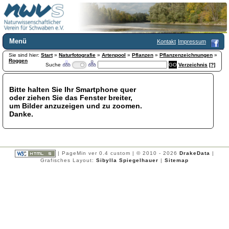
Menü
Kontakt
Impressum
Sie sind hier:
Home
Start
»
Naturfotografie
»
Artenpool
»
Pflanzen
»
Pflanzenzeichnungen
»
Roggen
Suche
Verzeichnis
[?]
Wir über uns
Satzung
+
Mitglied werden
Bitte halten Sie Ihr Smartphone quer
oder ziehen Sie das Fenster breiter,
Chronik
um Bilder anzuzeigen und zu zoomen.
Publikationen
+
Danke.
Programm
Kontakt
Gästebuch
Links
| PageMin ver 0.4 custom | © 2010 - 2026
DrakeData
|
Grafisches Layout:
Sibylla Spiegelhauer
|
Sitemap
Licca liber
Newsletter
Impressum
Datenschutzerklärung
Botanik
+