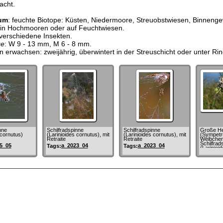
acht.
um
: feuchte Biotope: Küsten, Niedermoore, Streuobstwiesen, Binneng
in Hochmooren oder auf Feuchtwiesen.
 verschiedene Insekten.
ge
: W 9 - 13 mm, M 6 - 8 mm.
erwachsen: zweijährig, überwintert in der Streuschicht oder unter Ri
nne
Schilfradspinne
Schilfradspinne
Große Hei
 cornutus)
(Larinioides cornutus), mit
(Larinioides cornutus), mit
(Sympetru
Retraite
Retraite
Weibchen
Schilfrad
5_05
a_2023_04
a_2023_04
Tags:
Tags:
(Larinioi