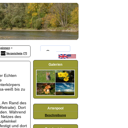
spinnen
»
Verzeichnis
[?]
Galerien
r Echten
e
nterkörpers
sa-weiß bis zu
f. Am Rand des
etraite). Dort
Artenpool
finden. Während
Beschreibung
s Netzes des
upfwinkel
estigt und dort