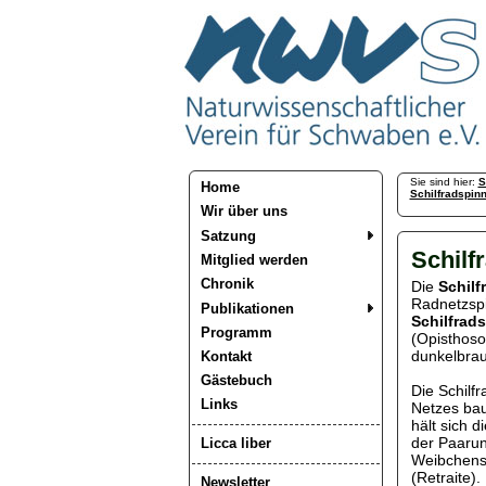
Sie sind hier:
S
Home
Schilfradspin
Wir über uns
Satzung
Schilf
Mitglied werden
Chronik
Die
Schilf
Radnetzspin
Publikationen
Schilfrad
Programm
(Opisthoso
dunkelbrau
Kontakt
Gästebuch
Die Schilf
Links
Netzes bau
hält sich 
der Paarun
Licca liber
Weibchens 
(Retraite).
Newsletter