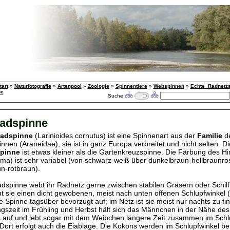
tart
»
Naturfotografie
»
Artenpool
»
Zoologie
»
Spinnentiere
»
Webspinnen
»
Echte_Radnetz
ne
Suche
radspinne
radspinne
(Larinioides cornutus) ist eine Spinnenart aus der
Familie
de
nen (Araneidae), sie ist in ganz Europa verbreitet und nicht selten. Di
spinne
ist etwas kleiner als die Gartenkreuzspinne. Die Färbung des Hi
ma) ist sehr variabel (von schwarz-weiß über dunkelbraun-hellbraunro
n-rotbraun).
radspinne webt ihr Radnetz gerne zwischen stabilen Gräsern oder Schil
t sie einen dicht gewobenen, meist nach unten offenen Schlupfwinkel (R
die Spinne tagsüber bevorzugt auf; im Netz ist sie meist nur nachts zu 
gszeit im Frühling und Herbst hält sich das Männchen in der Nähe de
auf und lebt sogar mit dem Weibchen längere Zeit zusammen im Schl
 Dort erfolgt auch die Eiablage. Die Kokons werden im Schlupfwinkel bef