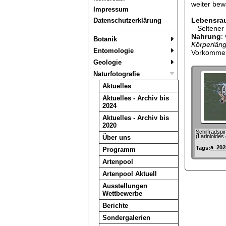
weiter bew
Impressum
Lebensra
Datenschutzerklärung
Seltener 
Nahrung
:
Botanik
Körperlän
Entomologie
Vorkommen 
Geologie
Naturfotografie
Aktuelles
Aktuelles - Archiv bis
2024
Aktuelles - Archiv bis
2020
Schilfradspi
(Larinioides
Über uns
a_202
Tags:
Programm
Artenpool
Artenpool Aktuell
Ausstellungen
Wettbewerbe
Berichte
Sondergalerien