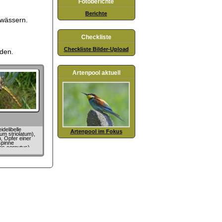
Fotoberichte
Berichte
ewässern.
Checkliste
Checkliste Bilder-Upload
nden.
Artenpool aktuell
delibelle
Artenpool im Fokus
m striolatum),
, Opfer einer
spinne
des cornutus)