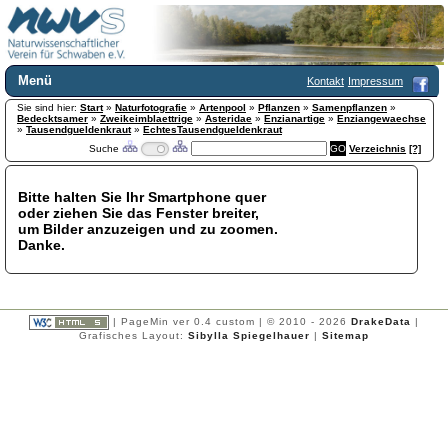
Menü
Kontakt
Impressum
Sie sind hier:
Home
Start
»
Naturfotografie
»
Artenpool
»
Pflanzen
»
Samenpflanzen
»
Bedecktsamer
»
Zweikeimblaettrige
»
Asteridae
»
Enzianartige
»
Enziangewaechse
Wir über uns
»
Tausendgueldenkraut
»
EchtesTausendgueldenkraut
Suche
Verzeichnis
[?]
Satzung
+
Mitglied werden
Chronik
Bitte halten Sie Ihr Smartphone quer
oder ziehen Sie das Fenster breiter,
Publikationen
+
um Bilder anzuzeigen und zu zoomen.
Programm
Danke.
Kontakt
Gästebuch
Links
| PageMin ver 0.4 custom | © 2010 - 2026
DrakeData
|
Licca liber
Grafisches Layout:
Sibylla Spiegelhauer
|
Sitemap
Newsletter
Impressum
Datenschutzerklärung
Botanik
+