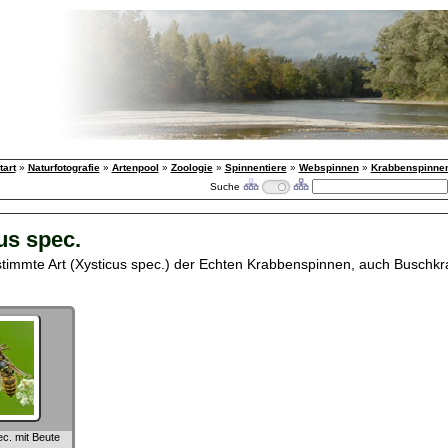
tart
»
Naturfotografie
»
Artenpool
»
Zoologie
»
Spinnentiere
»
Webspinnen
»
Krabbenspinne
Suche
us spec.
timmte Art (Xysticus spec.) der Echten Krabbenspinnen, auch Buschk
c. mit Beute
)