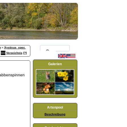
n
»
Xysticus_spec.
Verzeichnis
[?]
Galerien
rabbenspinnen
Artenpool
Beschreibung