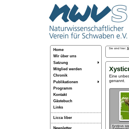
Sie sind hier:
S
Home
Wir über uns
Satzung
Xystic
Mitglied werden
Chronik
Eine unbes
genannt.
Publikationen
Programm
Kontakt
Gästebuch
Links
Licca liber
Xysticus spe
Newsletter
(Feldwespe