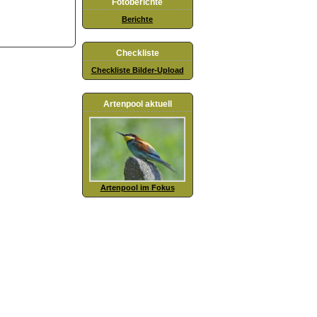
Fotoberichte
Berichte
Checkliste
Checkliste Bilder-Upload
Artenpool aktuell
Artenpool im Fokus