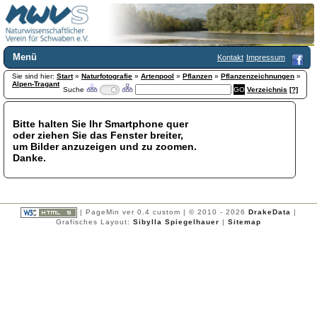
Menü
Kontakt
Impressum
Sie sind hier:
Home
Start
»
Naturfotografie
»
Artenpool
»
Pflanzen
»
Pflanzenzeichnungen
»
Alpen-Tragant
Suche
Verzeichnis
[?]
Wir über uns
Satzung
+
Mitglied werden
Bitte halten Sie Ihr Smartphone quer
oder ziehen Sie das Fenster breiter,
Chronik
um Bilder anzuzeigen und zu zoomen.
Publikationen
+
Danke.
Programm
Kontakt
Gästebuch
Links
| PageMin ver 0.4 custom | © 2010 - 2026
DrakeData
|
Grafisches Layout:
Sibylla Spiegelhauer
|
Sitemap
Licca liber
Newsletter
Impressum
Datenschutzerklärung
Botanik
+