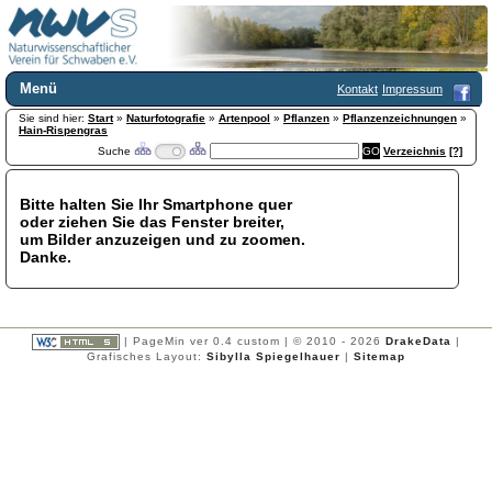
Menü
Kontakt
Impressum
Sie sind hier:
Home
Start
»
Naturfotografie
»
Artenpool
»
Pflanzen
»
Pflanzenzeichnungen
»
Hain-Rispengras
Wir über uns
Suche
Verzeichnis
[?]
Satzung
+
Mitglied werden
Bitte halten Sie Ihr Smartphone quer
Chronik
oder ziehen Sie das Fenster breiter,
Publikationen
+
um Bilder anzuzeigen und zu zoomen.
Danke.
Programm
Kontakt
Gästebuch
Links
| PageMin ver 0.4 custom | © 2010 - 2026
DrakeData
|
Grafisches Layout:
Sibylla Spiegelhauer
|
Sitemap
Licca liber
Newsletter
Impressum
Datenschutzerklärung
Botanik
+