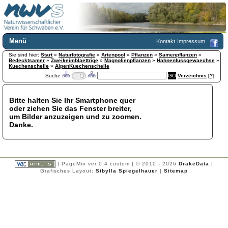
Menü
Kontakt
Impressum
Sie sind hier:
Home
Start
»
Naturfotografie
»
Artenpool
»
Pflanzen
»
Samenpflanzen
»
Bedecktsamer
»
Zweikeimblaettrige
»
Magnolienpflanzen
»
Hahnenfussgewaechse
»
Wir über uns
Kuechenschelle
»
AlpenKuechenschelle
Suche
Verzeichnis
[?]
Satzung
+
Mitglied werden
Chronik
Bitte halten Sie Ihr Smartphone quer
oder ziehen Sie das Fenster breiter,
Publikationen
+
um Bilder anzuzeigen und zu zoomen.
Programm
Danke.
Kontakt
Gästebuch
Links
| PageMin ver 0.4 custom | © 2010 - 2026
DrakeData
|
Licca liber
Grafisches Layout:
Sibylla Spiegelhauer
|
Sitemap
Newsletter
Impressum
Datenschutzerklärung
Botanik
+