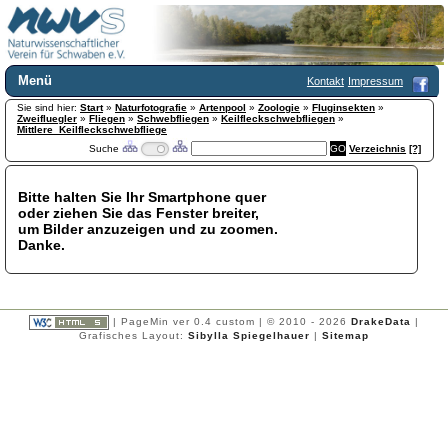
Menü
Kontakt
Impressum
Sie sind hier:
Home
Start
»
Naturfotografie
»
Artenpool
»
Zoologie
»
Fluginsekten
»
Zweifluegler
»
Fliegen
»
Schwebfliegen
»
Keilfleckschwebfliegen
»
Wir über uns
Mittlere_Keilfleckschwebfliege
Suche
Verzeichnis
[?]
Satzung
+
Mitglied werden
Chronik
Bitte halten Sie Ihr Smartphone quer
oder ziehen Sie das Fenster breiter,
Publikationen
+
um Bilder anzuzeigen und zu zoomen.
Programm
Danke.
Kontakt
Gästebuch
Links
| PageMin ver 0.4 custom | © 2010 - 2026
DrakeData
|
Licca liber
Grafisches Layout:
Sibylla Spiegelhauer
|
Sitemap
Newsletter
Impressum
Datenschutzerklärung
Botanik
+