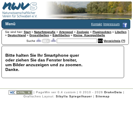
Menü
Kontakt
Impressum
Sie sind hier:
Home
Start
»
Naturfotografie
»
Artenpool
»
Zoologie
»
Fluginsekten
»
Libellen
»
Deutschland
»
Grosslibellen
»
Edellibellen
»
Kleine_Koenigslibelle
Wir über uns
Suche
Verzeichnis
[?]
Satzung
+
Mitglied werden
Bitte halten Sie Ihr Smartphone quer
Chronik
oder ziehen Sie das Fenster breiter,
Publikationen
+
um Bilder anzuzeigen und zu zoomen.
Danke.
Programm
Kontakt
Gästebuch
Links
| PageMin ver 0.4 custom | © 2010 - 2026
DrakeData
|
Grafisches Layout:
Sibylla Spiegelhauer
|
Sitemap
Licca liber
Newsletter
Impressum
Datenschutzerklärung
Botanik
+